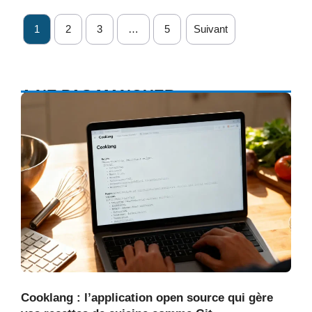
1
2
3
…
5
Suivant
A NE PAS MANQUER
Cooklang : l’application open source qui gère