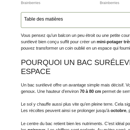
Table des matières
Vous pensez qu’un balcon un peu étroit ou une petite cour
surélevé bien conçu suffit pour créer un
mini-potager trè
pouvez transformer un coin oublié en un espace qui fourni
POURQUOI UN BAC SURÉLEV
ESPACE
Un bac surélevé offre un avantage simple mais décisif. Vo
genoux. Une hauteur d’environ
70 à 80 cm
permet de semer
Le sol y chauffe aussi plus vite qu’en pleine terre. Cela s
Les récoltes peuvent ainsi se prolonger jusqu’à
octobre
,
Le centre du bac retient bien les nutriments. C’est idéa
les
poireaux
. Les chiffres sont parlants. Au mètre carré, o