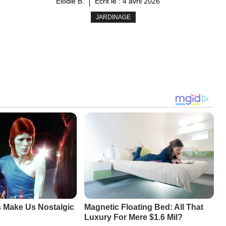
Élodie B.
Ecrit le :
4 avril 2026
JARDINAGE