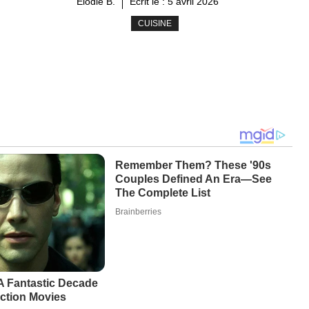
Élodie B.
Ecrit le :
5 avril 2026
CUISINE