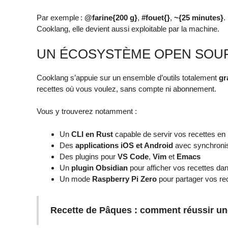
Par exemple :
@farine{200 g}
,
#fouet{}
,
~{25 minutes}
.
Cooklang, elle devient aussi exploitable par la machine.
UN ÉCOSYSTÈME OPEN SOU
Cooklang s’appuie sur un ensemble d’outils totalement
gr
recettes où vous voulez, sans compte ni abonnement.
Vous y trouverez notamment :
Un
CLI en Rust
capable de servir vos recettes e
Des
applications iOS et Android
avec synchronis
Des plugins pour
VS Code
,
Vim
et
Emacs
Un
plugin Obsidian
pour afficher vos recettes dan
Un mode
Raspberry Pi Zero
pour partager vos rec
Recette de Pâques : comment réussir une